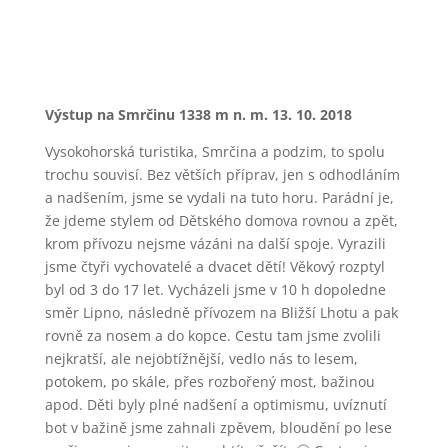
Výstup na Smrčinu 1338 m n. m. 13. 10. 2018
Vysokohorská turistika, Smrčina a podzim, to spolu
trochu souvisí. Bez větších příprav, jen s odhodláním
a nadšením, jsme se vydali na tuto horu. Parádní je,
že jdeme stylem od Dětského domova rovnou a zpět,
krom přívozu nejsme vázáni na další spoje. Vyrazili
jsme čtyři vychovatelé a dvacet dětí! Věkový rozptyl
byl od 3 do 17 let. Vycházeli jsme v 10 h dopoledne
směr Lipno, následně přívozem na Bližší Lhotu a pak
rovně za nosem a do kopce. Cestu tam jsme zvolili
nejkratší, ale nejobtížnější, vedlo nás to lesem,
potokem, po skále, přes rozbořený most, bažinou
apod. Děti byly plné nadšení a optimismu, uvíznutí
bot v bažině jsme zahnali zpěvem, bloudění po lese