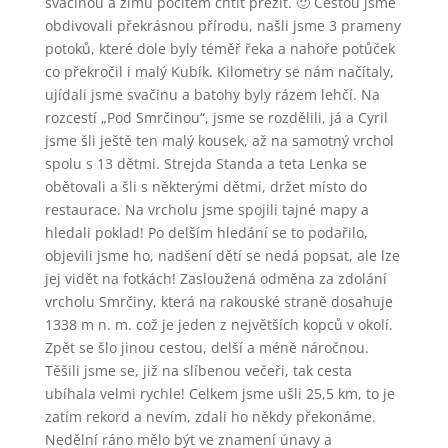
svačinou a zimu pocitem chtít přežít. 🙂 Cestou jsme
obdivovali překrásnou přírodu, našli jsme 3 prameny
potoků, které dole byly téměř řeka a nahoře potůček
co překročil i malý Kubík. Kilometry se nám načítaly,
ujídali jsme svačinu a batohy byly rázem lehčí. Na
rozcestí „Pod Smrčinou“, jsme se rozdělili, já a Cyril
jsme šli ještě ten malý kousek, až na samotný vrchol
spolu s 13 dětmi. Strejda Standa a teta Lenka se
obětovali a šli s některými dětmi, držet místo do
restaurace. Na vrcholu jsme spojili tajné mapy a
hledali poklad! Po delším hledání se to podařilo,
objevili jsme ho, nadšení dětí se nedá popsat, ale lze
jej vidět na fotkách! Zasloužená odměna za zdolání
vrcholu Smrčiny, která na rakouské straně dosahuje
1338 m n. m. což je jeden z největších kopců v okolí.
Zpět se šlo jinou cestou, delší a méně náročnou.
Těšili jsme se, již na slíbenou večeři, tak cesta
ubíhala velmi rychle! Celkem jsme ušli 25,5 km, to je
zatím rekord a nevím, zdali ho někdy překonáme.
Nedělní ráno mělo být ve znamení únavy a