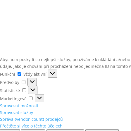
Abychom poskytli co nejlepší služby, používáme k ukládání a/nebo
údaje, jako je chování při procházení nebo jedinečná ID na tomto 
Funkční
Funkční
Vždy aktivní
Předvolby
Předvolby
Statistické
Statistické
Marketingové
Marketingové
Spravovat možnosti
Spravovat služby
Správa {vendor_count} prodejců
Přečtěte si více o těchto účelech