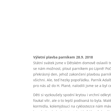
Výletní plavba parníkem 28.9. 2018
Státní svátek jsme v Dětském domově oslavili 
se nám možnost, plout parníkem po Lipně! Poča
překrásný den, jehož zakončení plavbou parní
všichni. Ale, teď hezky popořádku. Parník Adalb
pro nás až do H. Plané, nalodili jsme se a byl c
Děti si vyzkoušely spodní krytou i vrchní odkry
foukal vítr, ale o to lepší podívaná to byla. Mal
kormidla, kolemjdoucí na cyklostezce nám máva