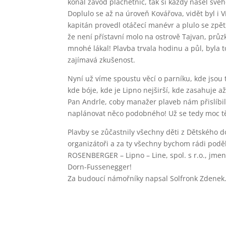
konal závod plachetnic, tak si každý našel svého
Doplulo se až na úroveň Kovářova, vidět byl i 
kapitán provedl otáčecí manévr a plulo se zpět,
že není přístavní molo na ostrově Tajvan, prů
mnohé lákal! Plavba trvala hodinu a půl, byla 
zajímavá zkušenost.
Nyní už víme spoustu věcí o parníku, kde jsou 
kde bóje, kde je Lipno nejširší, kde zasahuje 
Pan Andrle, coby manažer plaveb nám přislíbil
naplánovat něco podobného! Už se tedy moc t
Plavby se zůčastnily všechny děti z Dětského 
organizátoři a za ty všechny bychom rádi podě
ROSENBERGER – Lipno – Line, spol. s r.o., jme
Dorn-Fussenegger!
Za budoucí námořníky napsal Solfronk Zdenek