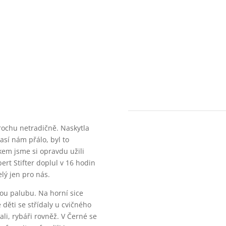
trochu netradičně. Naskytla
sí nám přálo, byl to
kem jsme si opravdu užili
ert Stifter doplul v 16 hodin
elý jen pro nás.
tou palubu. Na horní sice
é děti se střídaly u cvičného
li, rybáři rovněž. V Černé se