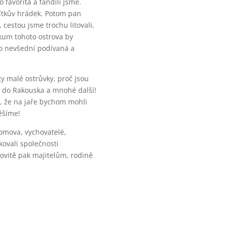
 favorita a fandili jsme.
Vítkův hrádek. Potom pan
 cestou jsme trochu litovali,
zkum tohoto ostrova by
to nevšední podívaná a
ty malé ostrůvky, proč jsou
až do Rakouska a mnohé další!
, že na jaře bychom mohli
ěšíme!
domova, vychovatelé,
kovali společnosti
novitě pak majitelům, rodině
.