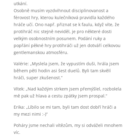
utkání.
Osobně musím vyzdvihnout disciplinovanost a
férovost hry, kterou kulečníková pravidla každého
hráče učí. Ono např. přiznat se k faulu, když víte, že
protihráč nic stejně neviděl, je pro některé dosti
velkým osobnostním posunem. Podání ruky a
popřání pěkné hry protihráči už jen dotváří celkovou
gentlemanskou atmosféru.
Valérie: „Myslela jsem, že vypustím duši, hrála jsem
během pěti hodin asi šest duelů. Byli tam skvělí
hráči, super zkušenost.“
Vítek: „Nad každým strkem jsem přemýšlel, rozbolela
mě pak už hlava a cestu zpátky jsem prospal.“
Erika: „Líbilo se mi tam, byli tam dost dobří hráči a
my mezi nimi :-)“
Poháry jsme nechali vítězům, my si odváželi mnohem
víc.