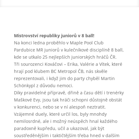
Mistrovství republiky juniorů v 8 ball!
Na konci ledna proběhlo v Maple Pool Club
Pardubice MR juniorů v kulečníkové disciplíně 8 ball,
kde se utkalo 25 nejlepších juniorských hráčů ČR.
Tři sourozenci Kováčovi – Erika, Valérie a Vítek, které
hrají pod klubem BC Metropol ČB, nás skvěle
reprezentovali, i když jim do party chyběl Martin
Schönkypl z důvodu nemoci.
Díky pravidelné přípravě, dřině a času dětí i trenérky
Maškové Evy, jsou tak hráči schopni důstojně obstát
v konkurenci, nebo se v ní alespoň neztratit.
Vzájemné duely, které určil los, byly mnohdy
nemilosrdné, ale i možný neúspěch hnal každého
paradoxně kupředu, učil a ukazoval, jak být
soustředěnějším i taktičtějším třeba hned v dalším