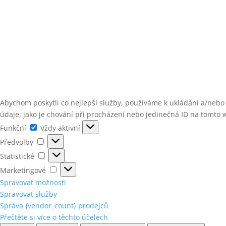
Abychom poskytli co nejlepší služby, používáme k ukládání a/nebo
údaje, jako je chování při procházení nebo jedinečná ID na tomto 
Funkční
Funkční
Vždy aktivní
Předvolby
Předvolby
Statistické
Statistické
Marketingové
Marketingové
Spravovat možnosti
Spravovat služby
Správa {vendor_count} prodejců
Přečtěte si více o těchto účelech