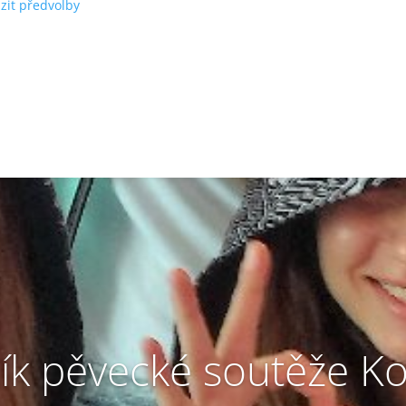
zit předvolby
ník pěvecké soutěže Ko