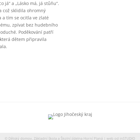
o já“ a „Lásko má, já stůňu“.
a což sklidila ohromný
 a tím se ocitla ve zlaté
rému, zpívat bez hudebního
noduché. Poděkování patří
 která dětem připravila
ala.
© Dětský domov, Základní škola a Školní jídelna Horní Planá | web od
inSTUDIO