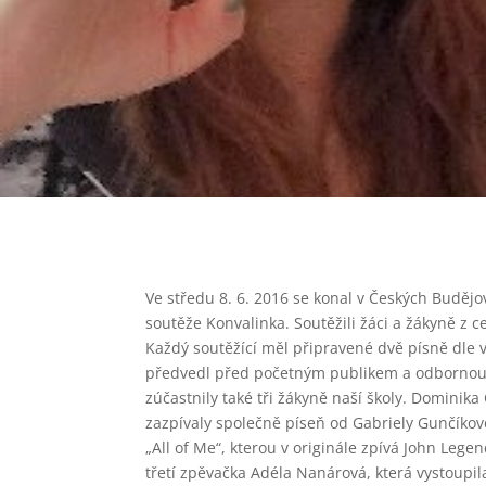
Ve středu 8. 6. 2016 se konal v Českých Budějov
soutěže Konvalinka. Soutěžili žáci a žákyně z c
Každý soutěžící měl připravené dvě písně dle v
předvedl před početným publikem a odbornou 
zúčastnily také tři žákyně naší školy. Dominika
zazpívaly společně píseň od Gabriely Gunčíko
„All of Me“, kterou v originále zpívá John Lege
třetí zpěvačka Adéla Nanárová, která vystoupil