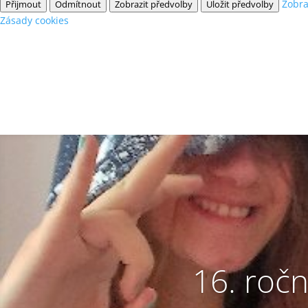
Zobra
Přijmout
Odmítnout
Zobrazit předvolby
Uložit předvolby
Zásady cookies
16. roč