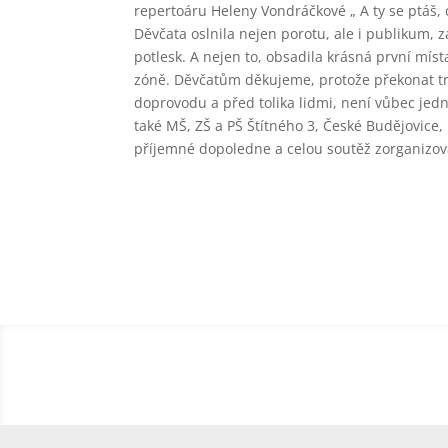
repertoáru Heleny Vondráčkové „ A ty se ptáš, c
Děvčata oslnila nejen porotu, ale i publikum, z
potlesk. A nejen to, obsadila krásná první místa
zóně. Děvčatům děkujeme, protože překonat t
doprovodu a před tolika lidmi, není vůbec jed
také MŠ, ZŠ a PŠ Štítného 3, České Budějovice,
příjemné dopoledne a celou soutěž zorganizov