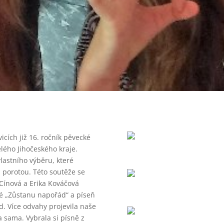
icích již 16. ročník pěvecké
elého Jihočeského kraje.
lastního výběru, které
porotou. Této soutěže se
 Cínová a Erika Kováčová
vé „Zůstanu napořád“ a píseň
nd. Více odvahy projevila naše
a sama. Vybrala si písně z