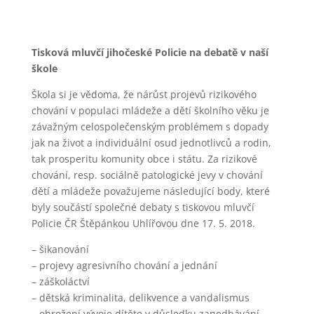
Tisková mluvčí jihočeské Policie na debatě v naší
škole
Škola si je vědoma, že nárůst projevů rizikového
chování v populaci mládeže a dětí školního věku je
závažným celospolečenským problémem s dopady
jak na život a individuální osud jednotlivců a rodin,
tak prosperitu komunity obce i státu. Za rizikové
chování, resp. sociálně patologické jevy v chování
dětí a mládeže považujeme následující body, které
byly součástí společné debaty s tiskovou mluvčí
Policie ČR Štěpánkou Uhlířovou dne 17. 5. 2018.
– šikanování
– projevy agresivního chování a jednání
– záškoláctví
– dětská kriminalita, delikvence a vandalismus
– ohrožení vývoje dítěte v důsledku zanedbávání