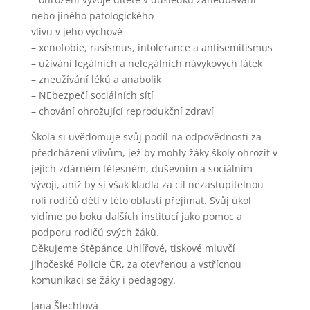
nebo jiného patologického
vlivu v jeho výchově
– xenofobie, rasismus, intolerance a antisemitismus
– užívání legálních a nelegálních návykových látek
– zneužívání léků a anabolik
– NEbezpečí sociálních sítí
– chování ohrožující reprodukční zdraví
Škola si uvědomuje svůj podíl na odpovědnosti za
předcházení vlivům, jež by mohly žáky školy ohrozit v
jejich zdárném tělesném, duševním a sociálním
vývoji, aniž by si však kladla za cíl nezastupitelnou
roli rodičů dětí v této oblasti přejímat. Svůj úkol
vidíme po boku dalších institucí jako pomoc a
podporu rodičů svých žáků.
Děkujeme Štěpánce Uhlířové, tiskové mluvčí
jihočeské Policie ČR, za otevřenou a vstřícnou
komunikaci se žáky i pedagogy.
Jana Šlechtová