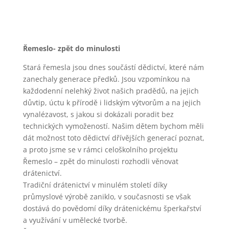
Řemeslo- zpět do minulosti
Stará řemesla jsou dnes součástí dědictví, které nám
zanechaly generace předků. Jsou vzpomínkou na
každodenní nelehký život našich pradědů, na jejich
důvtip, úctu k přírodě i lidským výtvorům a na jejich
vynalézavost, s jakou si dokázali poradit bez
technických vymožeností. Našim dětem bychom měli
dát možnost toto dědictví dřívějších generací poznat,
a proto jsme se v rámci celoškolního projektu
Řemeslo – zpět do minulosti rozhodli věnovat
drátenictví.
Tradiční drátenictví v minulém století díky
průmyslové výrobě zaniklo, v současnosti se však
dostává do povědomí díky drátenickému šperkařství
a využívání v umělecké tvorbě.