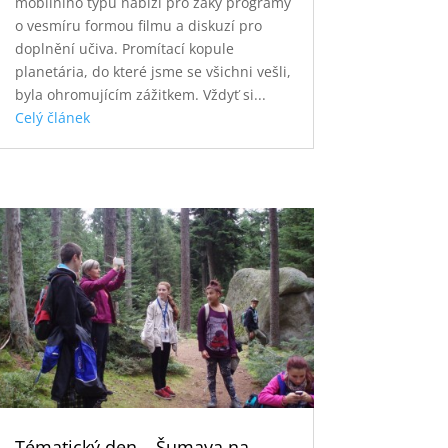
mobilního typu nabízí pro žáky programy
o vesmíru formou filmu a diskuzí pro
doplnění učiva. Promítací kopule
planetária, do které jsme se všichni vešli,
byla ohromujícím zážitkem. Vždyť si...
Celý článek
Tématický den – Šumava na