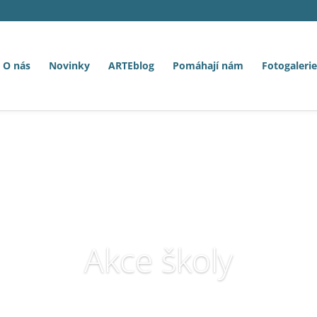
O nás
Novinky
ARTEblog
Pomáhají nám
Fotogalerie
Akce školy